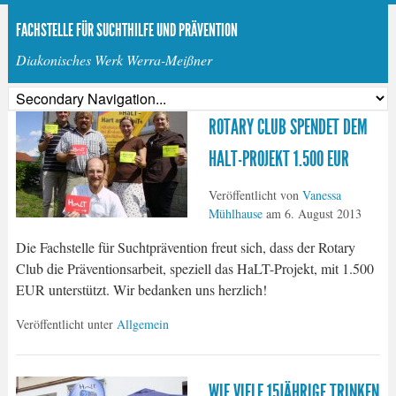
FACHSTELLE FÜR SUCHTHILFE UND PRÄVENTION
Diakonisches Werk Werra-Meißner
ROTARY CLUB SPENDET DEM
HALT-PROJEKT 1.500 EUR
Veröffentlicht von
Vanessa
Mühlhause
am
6. August 2013
Die Fachstelle für Suchtprävention freut sich, dass der Rotary
Club die Präventionsarbeit, speziell das HaLT-Projekt, mit 1.500
EUR unterstützt. Wir bedanken uns herzlich!
Veröffentlicht unter
Allgemein
WIE VIELE 15JÄHRIGE TRINKEN