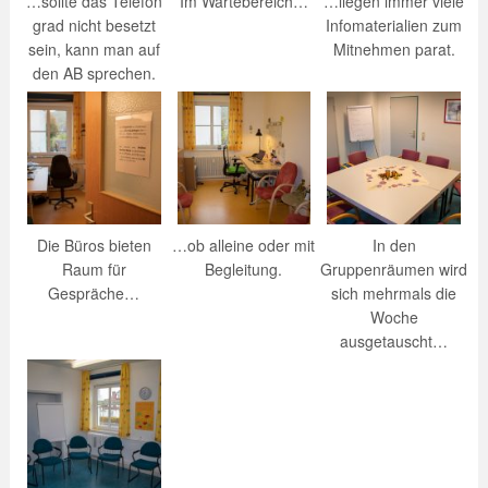
…sollte das Telefon
Im Wartebereich…
…liegen immer viele
grad nicht besetzt
Infomaterialien zum
sein, kann man auf
Mitnehmen parat.
den AB sprechen.
Die Büros bieten
…ob alleine oder mit
In den
Raum für
Begleitung.
Gruppenräumen wird
Gespräche…
sich mehrmals die
Woche
ausgetauscht…