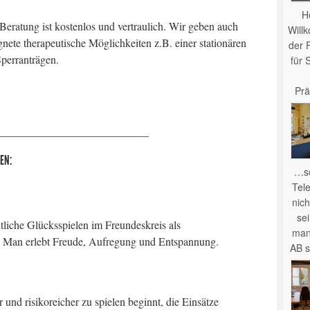
H
 Beratung ist kostenlos und vertraulich. Wir geben auch
Will
gnete therapeutische Möglichkeiten z.B. einer stationären
der 
perranträgen.
für 
Prä
___________________________
EN:
…so
Tel
nich
se
tliche Glücksspielen im Freundeskreis als
man
n. Man erlebt Freude, Aufregung und Entspannung.
AB s
und risikoreicher zu spielen beginnt, die Einsätze