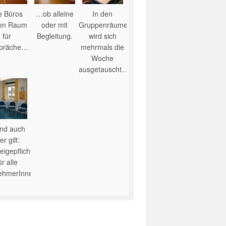
e Büros
…ob alleine
In den
ten Raum
oder mit
Gruppenräumen
für
Begleitung.
wird sich
präche…
mehrmals die
Woche
ausgetauscht…
nd auch
er gilt:
igepflicht
ür alle
nehmerInnen