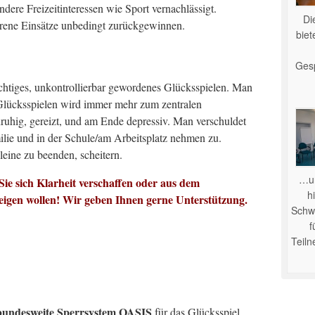
ndere Freizeitinteressen wie Sport vernachlässigt.
Di
lorene Einsätze unbedingt zurückgewinnen.
bie
Ges
chtiges, unkontrollierbar gewordenes Glücksspielen. Man
Glücksspielen wird immer mehr zum zentralen
nruhig, gereizt, und am Ende depressiv. Man verschuldet
ilie und in der Schule/am Arbeitsplatz nehmen zu.
eine zu beenden, scheitern.
…u
ie sich Klarheit verschaffen oder aus dem
hi
steigen wollen! Wir geben Ihnen gerne Unterstützung.
Schwe
f
Teil
bundesweite Sperrsystem OASIS
für das Glücksspiel