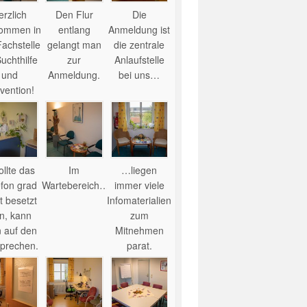
erzlich
Den Flur
Die
kommen in
entlang
Anmeldung ist
Fachstelle
gelangt man
die zentrale
Suchthilfe
zur
Anlaufstelle
und
Anmeldung.
bei uns…
vention!
llte das
Im
…liegen
efon grad
Wartebereich…
immer viele
t besetzt
Infomaterialien
in, kann
zum
 auf den
Mitnehmen
prechen.
parat.