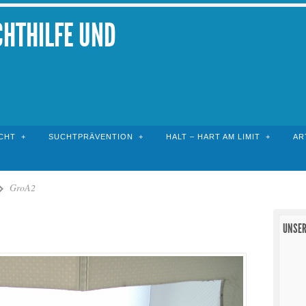
CHTHILFE UND
CHT
SUCHTPRÄVENTION
HALT – HART AM LIMIT
AR
GroA2
UNSER