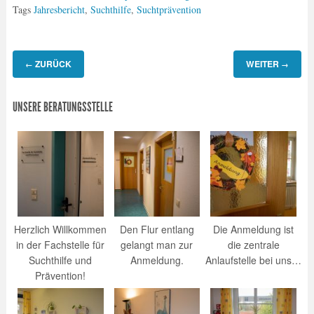
Tags
Jahresbericht
,
Suchthilfe
,
Suchtprävention
ZURÜCK
WEITER
←
→
UNSERE BERATUNGSSTELLE
Herzlich Willkommen
Den Flur entlang
Die Anmeldung ist
in der Fachstelle für
gelangt man zur
die zentrale
Suchthilfe und
Anmeldung.
Anlaufstelle bei uns…
Prävention!