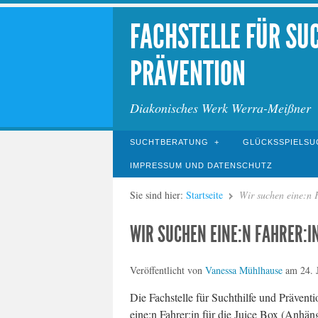
FACHSTELLE FÜR SU
PRÄVENTION
Diakonisches Werk Werra-Meißner
SUCHTBERATUNG
GLÜCKSSPIELSU
IMPRESSUM UND DATENSCHUTZ
Sie sind hier:
Startseite
Wir suchen eine:n F
WIR SUCHEN EINE:N FAHRER:IN
Veröffentlicht von
Vanessa Mühlhause
am
24. 
Die Fachstelle für Suchthilfe und Präven
eine:n Fahrer:in für die Juice Box (Anhäng