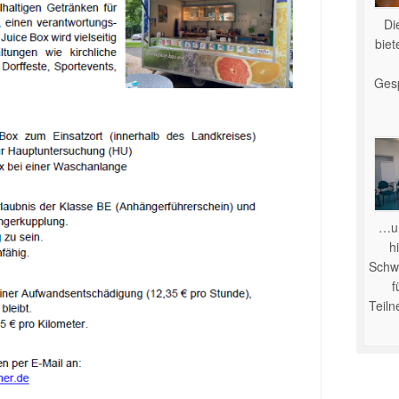
Di
bie
Ges
…u
hi
Schwe
f
Teil