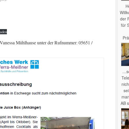
H
Will
der 
für 
laden
Prä
u Vanessa Mühlhause unter der Rufnummer: 05651 /
…so
Tel
nich
se
man
AB s