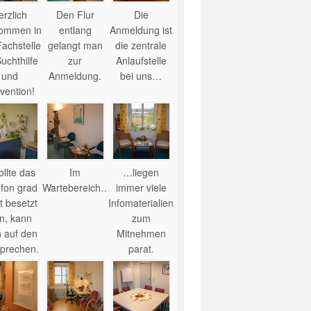
erzlich
Den Flur
Die
kommen in
entlang
Anmeldung ist
Fachstelle
gelangt man
die zentrale
Suchthilfe
zur
Anlaufstelle
und
Anmeldung.
bei uns…
vention!
llte das
Im
…liegen
efon grad
Wartebereich…
immer viele
t besetzt
Infomaterialien
in, kann
zum
 auf den
Mitnehmen
prechen.
parat.