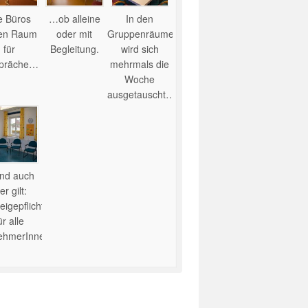
e Büros
…ob alleine
In den
ten Raum
oder mit
Gruppenräumen
für
Begleitung.
wird sich
präche…
mehrmals die
Woche
ausgetauscht…
nd auch
er gilt:
igepflicht
ür alle
nehmerInnen