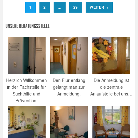
1
2
…
29
WEITER
→
UNSERE BERATUNGSSTELLE
Herzlich Willkommen
Den Flur entlang
Die Anmeldung ist
in der Fachstelle für
gelangt man zur
die zentrale
Suchthilfe und
Anmeldung.
Anlaufstelle bei uns…
Prävention!