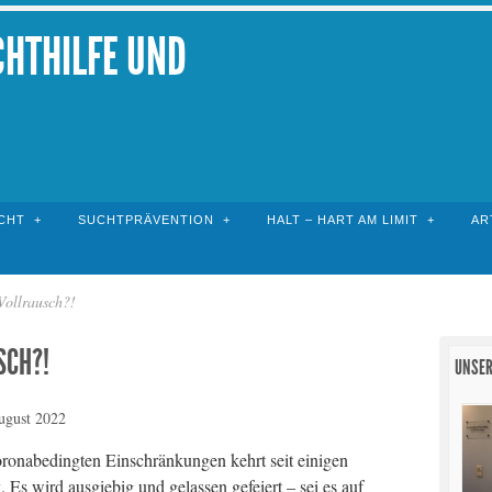
CHTHILFE UND
CHT
SUCHTPRÄVENTION
HALT – HART AM LIMIT
AR
 Vollrausch?!
SCH?!
UNSER
ugust 2022
ronabedingten Einschränkungen kehrt seit einigen
 Es wird ausgiebig und gelassen gefeiert – sei es auf