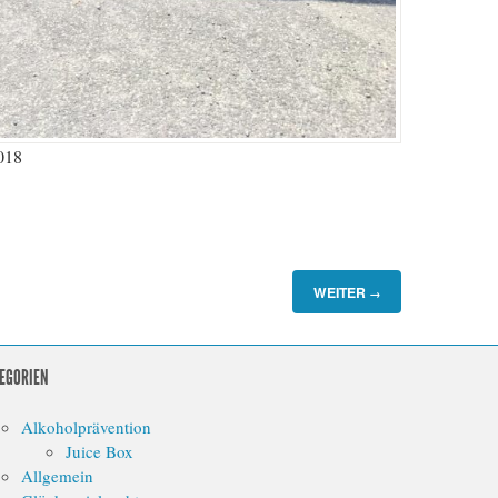
018
WEITER
→
EGORIEN
Alkoholprävention
Juice Box
Allgemein