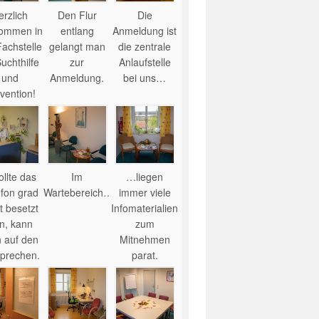
erzlich
Den Flur
Die
kommen in
entlang
Anmeldung ist
Fachstelle
gelangt man
die zentrale
Suchthilfe
zur
Anlaufstelle
und
Anmeldung.
bei uns…
vention!
llte das
Im
…liegen
efon grad
Wartebereich…
immer viele
t besetzt
Infomaterialien
in, kann
zum
 auf den
Mitnehmen
prechen.
parat.