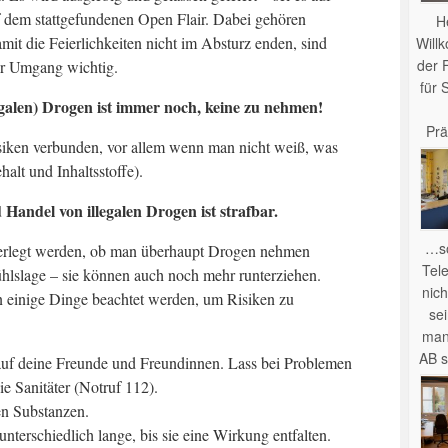
f dem stattgefundenen Open Flair. Dabei gehören
H
it die Feierlichkeiten nicht im Absturz enden, sind
Will
der 
r Umgang wichtig.
für 
egalen) Drogen ist immer noch, keine zu nehmen!
Prä
isiken verbunden, vor allem wenn man nicht weiß, was
alt und Inhaltsstoffe).
Handel von illegalen Drogen ist strafbar.
…so
überlegt werden, ob man überhaupt Drogen nehmen
Tel
hlslage – sie können auch noch mehr runterziehen.
nich
n einige Dinge beachtet werden, um Risiken zu
se
man
AB s
 auf deine Freunde und Freundinnen. Lass bei Problemen
ie Sanitäter (Notruf 112).
n Substanzen.
terschiedlich lange, bis sie eine Wirkung entfalten.