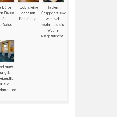
e Büros
…ob alleine
In den
ten Raum
oder mit
Gruppenräumen
für
Begleitung.
wird sich
präche…
mehrmals die
Woche
ausgetauscht…
nd auch
er gilt:
igepflicht
ür alle
nehmerInnen