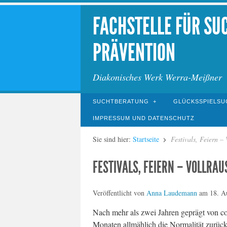
FACHSTELLE FÜR SU
PRÄVENTION
Diakonisches Werk Werra-Meißner
SUCHTBERATUNG
GLÜCKSSPIELSU
IMPRESSUM UND DATENSCHUTZ
Sie sind hier:
Startseite
Festivals, Feiern –
FESTIVALS, FEIERN – VOLLRAU
Veröffentlicht von
Anna Laudemann
am
18. A
Nach mehr als zwei Jahren geprägt von co
Monaten allmählich die Normalität zurück.