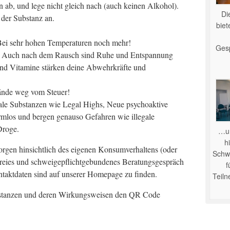
 ab, und lege nicht gleich nach (auch keinen Alkohol).
Di
 der Substanz an.
bie
 Bei sehr hohen Temperaturen noch mehr!
Ges
. Auch nach dem Rausch sind Ruhe und Entspannung
nd Vitamine stärken deine Abwehrkräfte und
ände weg vom Steuer!
gale Substanzen wie Legal Highs, Neue psychoaktive
armlos und bergen genauso Gefahren wie illegale
Droge.
…u
hi
rgen hinsichtlich des eigenen Konsumverhaltens (oder
Schwe
reies und schweigepflichtgebundenes Beratungsgespräch
f
aktdaten sind auf unserer Homepage zu finden.
Teil
bstanzen und deren Wirkungsweisen den QR Code