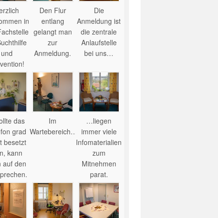
erzlich
Den Flur
Die
kommen in
entlang
Anmeldung ist
Fachstelle
gelangt man
die zentrale
Suchthilfe
zur
Anlaufstelle
und
Anmeldung.
bei uns…
vention!
llte das
Im
…liegen
efon grad
Wartebereich…
immer viele
t besetzt
Infomaterialien
in, kann
zum
 auf den
Mitnehmen
prechen.
parat.