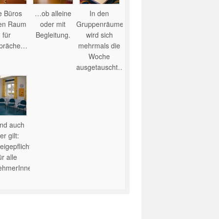
e Büros
…ob alleine
In den
ten Raum
oder mit
Gruppenräumen
für
Begleitung.
wird sich
präche…
mehrmals die
Woche
ausgetauscht…
nd auch
er gilt:
igepflicht
ür alle
nehmerInnen