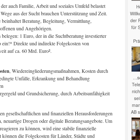
der auch Familie, Arbeit und soziales Umfeld belastet
H
. Wege aus der Sucht brauchen Unterstützung und Zeit.
Will
der 
 beinhaltet Beratung, Begleitung, Vermittlung,
für 
troffenen und Angehörigen.
 belegen: 1 Euro, der in die Suchtberatung investierter
Prä
ro ein!* Direkte und indirekte Folgekosten von
it auf ca. 60 Mrd. Euro².
sten
, Wiedereingliederungsmaßnahmen, Kosten durch
…so
bedingte Unfälle, Erkrankung und Behandlung
Tel
en
nich
gergeld und Grundsicherung, durch Arbeitsunfähigkeit
se
man
AB s
en gesellschaftlichen und finanziellen Herausforderungen
 neuartige Drogen oder digitale Beratungsangebote. Um
eagieren zu können, wird eine stabile finanzielle
t können die Folgekosten für Länder, Städte und