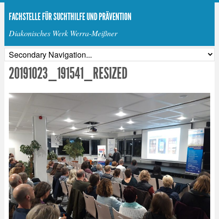
FACHSTELLE FÜR SUCHTHILFE UND PRÄVENTION
Diakonisches Werk Werra-Meißner
20191023_191541_RESIZED