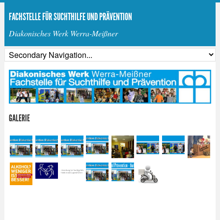
FACHSTELLE FÜR SUCHTHILFE UND PRÄVENTION
Diakonisches Werk Werra-Meißner
GALERIE