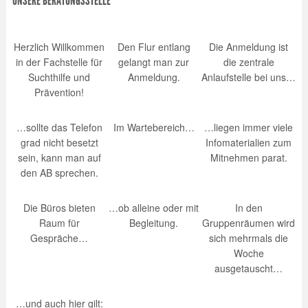
UNSERE BERATUNGSSTELLE
Herzlich Willkommen
Den Flur entlang
Die Anmeldung ist
in der Fachstelle für
gelangt man zur
die zentrale
Suchthilfe und
Anmeldung.
Anlaufstelle bei uns…
Prävention!
…sollte das Telefon
Im Wartebereich…
…liegen immer viele
grad nicht besetzt
Infomaterialien zum
sein, kann man auf
Mitnehmen parat.
den AB sprechen.
Die Büros bieten
…ob alleine oder mit
In den
Raum für
Begleitung.
Gruppenräumen wird
Gespräche…
sich mehrmals die
Woche
ausgetauscht…
…und auch hier gilt: